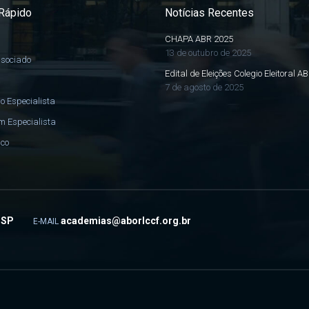
Rápido
Notícias Recentes
CHAPA ABR 2025
13 de outubro de 2025
ssociado
Edital de Eleições Colegio Eleitoral A
7 de agosto de 2025
o Especialista
m Especialista
sco
- SP
academias@aborlccf.org.br
E-MAIL