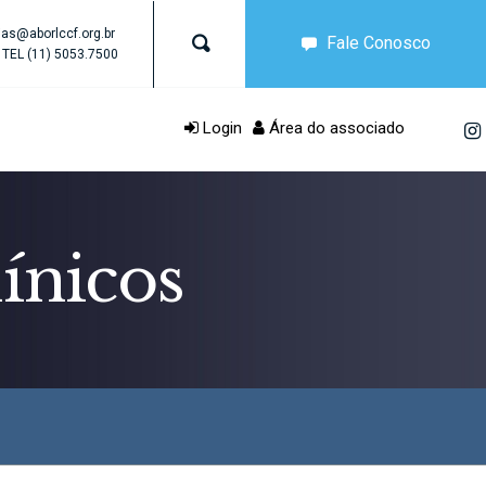
as@aborlccf.org.br
Fale Conosco
TEL
(11) 5053.7500
Login
Área do associado
ínicos