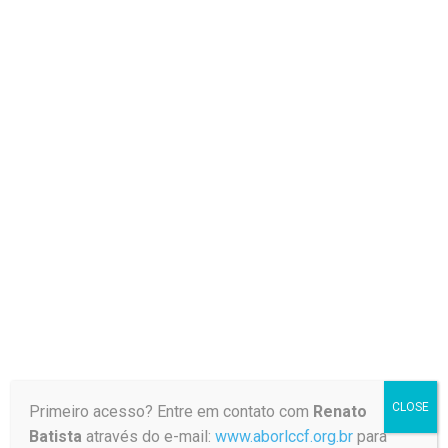
Password
Protected
Este conteúdo está protegido por
senha. Para vê-lo, digite sua senha
abaixo:
Senha:
CLOSE
Primeiro acesso? Entre em contato com
Renato
Batista
através do e-mail:
www.aborlccf.org.br
para