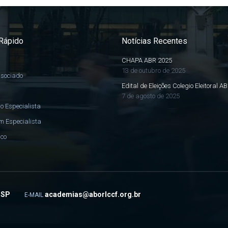
Rápido
Notícias Recentes
CHAPA ABR 2025
13 de outubro de 2025
ssociado
Edital de Eleições Colegio Eleitoral A
7 de agosto de 2025
o Especialista
m Especialista
sco
- SP
academias@aborlccf.org.br
E-MAIL