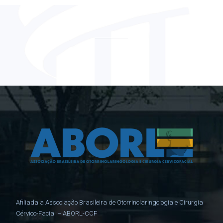
Afiliada a Associação Brasileira de Otorrinolaringologia e Cirurgia
Cérvico-Facial – ABORL-CCF