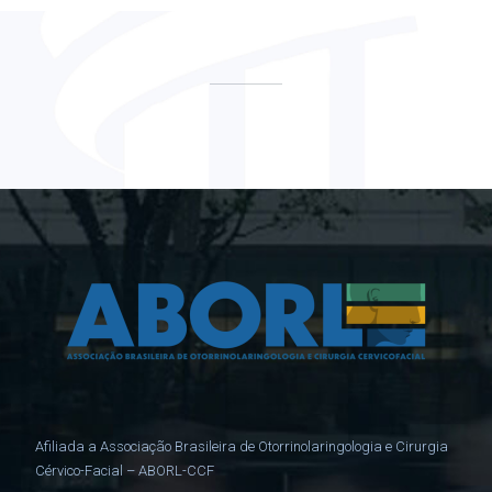
Afiliada a Associação Brasileira de Otorrinolaringologia e Cirurgia
Cérvico-Facial – ABORL-CCF