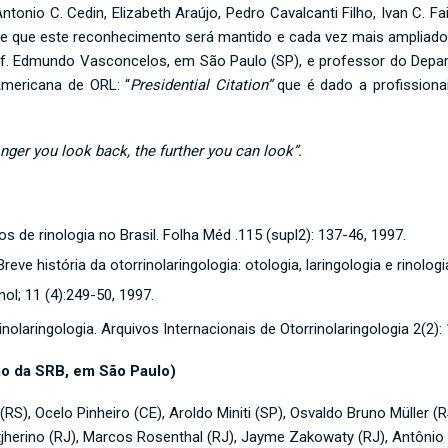
nio C. Cedin, Elizabeth Araújo, Pedro Cavalcanti Filho, Ivan C. Fai
 de que este reconhecimento será mantido e cada vez mais ampliado.
of. Edmundo Vasconcelos, em São Paulo (SP), e professor do Depar
Americana de ORL: “
Presidential Citation”
que é dado a profissiona
nger you look back, the further you can look”.
 de rinologia no Brasil. Folha Méd .115 (supl2): 137-46, 1997.
ve história da otorrinolaringologia: otologia, laringologia e rinologia
l; 11 (4):249-50, 1997.
olaringologia. Arquivos Internacionais de Otorrinolaringologia 2(2): 
ão da SRB, em São Paulo)
, Ocelo Pinheiro (CE), Aroldo Miniti (SP), Osvaldo Bruno Müller (R
jherino (RJ), Marcos Rosenthal (RJ), Jayme Zakowaty (RJ), Antônio 