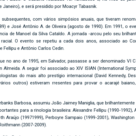
 Janeiro), e será presidido por Moacyr Tabasnik.
s subsequentes, com vários simpósios anuais, que tiveram renom
989) e José Antônio A. de Oliveira (agosto de 1990). Em 1991, o e
ência de Manoel da Silva Cataldo. A jornada -arcou pelo seu bril
ica racial. O evento se repetiu a cada dois anos, associado ao 
e Fellipu e Antônio Carlos Cedin.
ue no ano de 1995, em Salvador, passasse a ser denominado VI Con
Almeida. A seguir foi associado ao XIV ISIAN (International Sympo
gistas do mais alto prestígio internacional (David Kennedy, Desi
 vários outros) estiveram rresentes para provar o acarajé baian
irbanks Barbosa, assumiu João Jairney Maniglia, que brilhantement
ortantes para a rinologia brasileira: Alexandre Fellipu (1990-1992
beth Araújo (19971999), Perboyre Sampaio (1999-2001), Washington
 Roithmann (2007-2009).