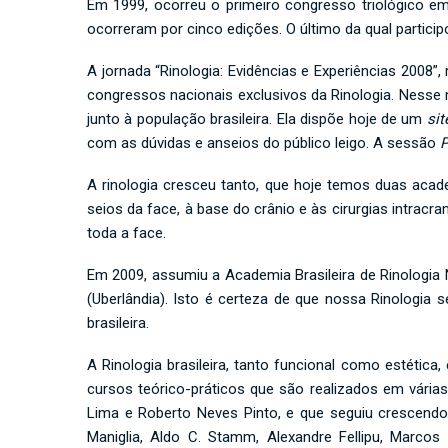
Em 1999, ocorreu o primeiro congresso triológico em
ocorreram por cinco edições. O último da qual particip
A jornada “Rinologia: Evidências e Experiências 2008”
congressos nacionais exclusivos da Rinologia. Nesse
junto à população brasileira. Ela dispõe hoje de um
sit
com as dúvidas e anseios do público leigo. A sessão
P
A rinologia cresceu tanto, que hoje temos duas acad
seios da face, à base do crânio e às cirurgias intrac
toda a face.
Em 2009, assumiu a Academia Brasileira de Rinologia N
(Uberlândia). Isto é certeza de que nossa Rinologia 
brasileira.
A Rinologia brasileira, tanto funcional como estéti
cursos teórico-práticos que são realizados em várias
Lima e Roberto Neves Pinto, e que seguiu crescend
Maniglia, Aldo C. Stamm, Alexandre Fellipu, Marcos 