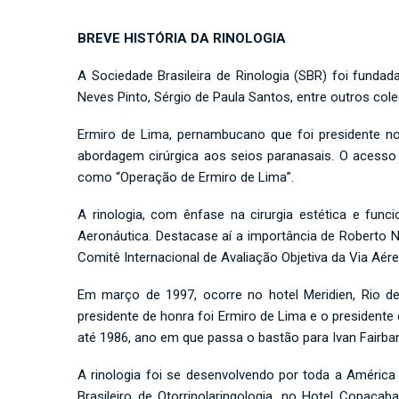
BREVE HISTÓRIA DA RINOLOGIA
A Sociedade Brasileira de Rinologia (SBR) foi funda
Neves Pinto, Sérgio de Paula Santos, entre outros cole
Ermiro de Lima, pernambucano que foi presidente no
abordagem cirúrgica aos seios paranasais. O acesso 
como “Operação de Ermiro de Lima”.
A rinologia, com ênfase na cirurgia estética e func
Aeronáutica. Destacase aí a importância de Roberto N
Comitê Internacional de Avaliação Objetiva da Via Aé
Em março de 1997, ocorre no hotel Meridien, Rio de 
presidente de honra foi Ermiro de Lima e o presidente
até 1986, ano em que passa o bastão para Ivan Fairba
A rinologia foi se desenvolvendo por toda a América
Brasileiro de Otorrinolaringologia, no Hotel Copaca