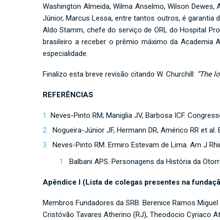
Washington Almeida, Wilma Anselmo, Wilson Dewes, Anto
Júnior, Marcus Lessa, entre tantos outros, é garantia
Aldo Stamm, chefe do serviço de ORL do Hospital Pr
brasileiro a receber o prêmio máximo da Academia 
especialidade.
Finalizo esta breve revisão citando W. Churchill:
“The lo
REFERÊNCIAS
Neves-Pinto RM; Maniglia JV, Barbosa ICF. Congressos
Nogueira-Júnior JF, Hermann DR, Américo RR et al. Bre
Neves-Pinto RM. Ermiro Estevam de Lima. Am J Rhino
Balbani APS. Personagens da História da Otorrin
Apêndice I (Lista de colegas presentes na fundaç
Membros Fundadores da SRB: Berenice Ramos Miguel (RS)
Cristóvão Tavares Atherino (RJ), Theodocio Cyriaco At