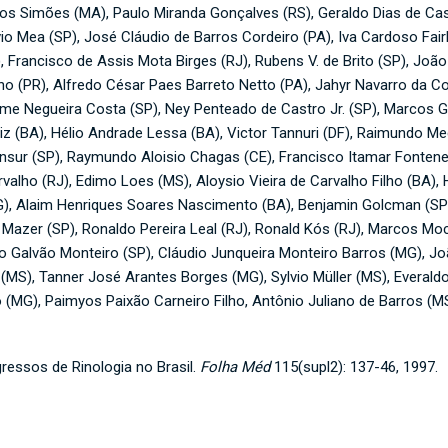
ros Simões (MA), Paulo Miranda Gonçalves (RS), Geraldo Dias de Cas
avio Mea (SP), José Cláudio de Barros Cordeiro (PA), Iva Cardoso Fa
), Francisco de Assis Mota Birges (RJ), Rubens V. de Brito (SP), Joã
lho (PR), Alfredo César Paes Barreto Netto (PA), Jahyr Navarro da Co
yme Negueira Costa (SP), Ney Penteado de Castro Jr. (SP), Marcos Gr
z (BA), Hélio Andrade Lessa (BA), Victor Tannuri (DF), Raimundo Me
nsur (SP), Raymundo Aloisio Chagas (CE), Francisco Itamar Fontenele
alho (RJ), Edimo Loes (MS), Aloysio Vieira de Carvalho Filho (BA),
, Alaim Henriques Soares Nascimento (BA), Benjamin Golcman (SP),
 Mazer (SP), Ronaldo Pereira Leal (RJ), Ronald Kós (RJ), Marcos Moc
o Galvão Monteiro (SP), Cláudio Junqueira Monteiro Barros (MG), Jo
 (MS), Tanner José Arantes Borges (MG), Sylvio Müller (MS), Everald
o (MG), Paimyos Paixão Carneiro Filho, Antônio Juliano de Barros (M
ressos de Rinologia no Brasil.
Folha Méd
115(supl2): 137-46, 1997.