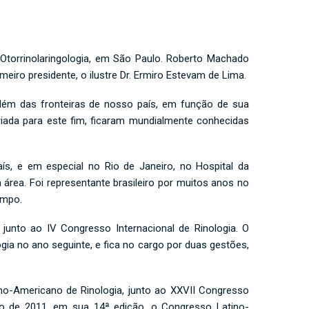
 Otorrinolaringologia, em São Paulo. Roberto Machado
eiro presidente, o ilustre Dr. Ermiro Estevam de Lima.
além das fronteiras de nosso país, em função de sua
riada para este fim, ficaram mundialmente conhecidas
aís, e em especial no Rio de Janeiro, no Hospital da
área. Foi representante brasileiro por muitos anos no
empo.
 junto ao IV Congresso Internacional de Rinologia. O
gia no ano seguinte, e fica no cargo por duas gestões,
ino-Americano de Rinologia, junto ao XXVII Congresso
unho de 2011, em sua 14ª edição, o Congresso Latino-