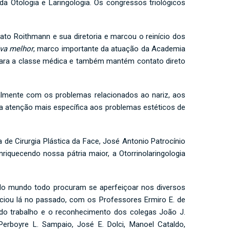
a Otologia e Laringologia. Os congressos triológicos
nato Roithmann e sua diretoria e marcou o reinício dos
iva melhor
, marco importante da atuação da Academia
para a classe médica e também mantém contato direto
talmente com os problemas relacionados ao nariz, aos
a a atenção mais específica aos problemas estéticos de
 de Cirurgia Plástica da Face, José Antonio Patrocínio
riquecendo nossa pátria maior, a Otorrinolaringologia
s do mundo todo procuram se aperfeiçoar nos diversos
niciou lá no passado, com os Professores Ermiro E. de
do trabalho e o reconhecimento dos colegas João J.
 Perboyre L. Sampaio, José E. Dolci, Manoel Cataldo,