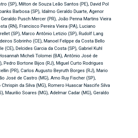
tro (SP), Milton de Souza Leão Santos (PE), David Pol
irbanks Barbosa (SP), Idalmo Geraldo Duarte, Agenor
o Geraldo Pusch Mercer (PR), João Penna Martins Vieira
sta (RN), Francisco Pereira Vieira (PA), Luciano
ellet (SP), Marco Antônio Letizio (SP), Rudolf Lang
deiros Sobrinho (CE), Manoel Felippe da Costa Bello
 (CE), Delcides Garcia da Costa (SP), Gabriel Kuhl
 Hosannah Micheli Tolomei (BA), Antônio José de
 Pedro Bortone Bijos (RJ), Miguel Curto Rodrigues
ellin (PR), Carlos Augusto Beyruth Borges (RJ), Mario
ão José de Castro (MG), Arno Ruy Fischer (SP),
o Chrispin da Silva (MG), Romero Huascar Nascife Silva
S), Maurilio Soares (MG), Adelmar Cadar (MG), Geraldo