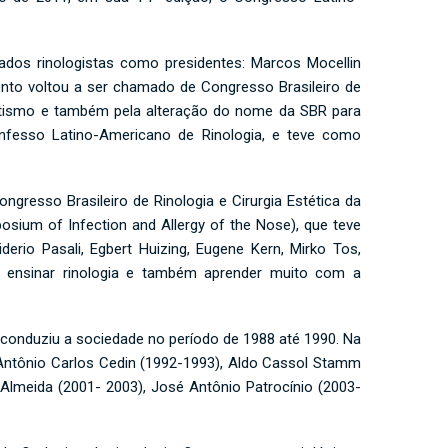
ados rinologistas como presidentes: Marcos Mocellin
vento voltou a ser chamado de Congresso Brasileiro de
hantismo e também pela alteração do nome da SBR para
Confesso Latino-Americano de Rinologia, e teve como
gresso Brasileiro de Rinologia e Cirurgia Estética da
sium of Infection and Allergy of the Nose), que teve
derio Pasali, Egbert Huizing, Eugene Kern, Mirko Tos,
o, ensinar rinologia e também aprender muito com a
e conduziu a sociedade no período de 1988 até 1990. Na
), Antônio Carlos Cedin (1992-1993), Aldo Cassol Stamm
 Almeida (2001- 2003), José Antônio Patrocínio (2003-