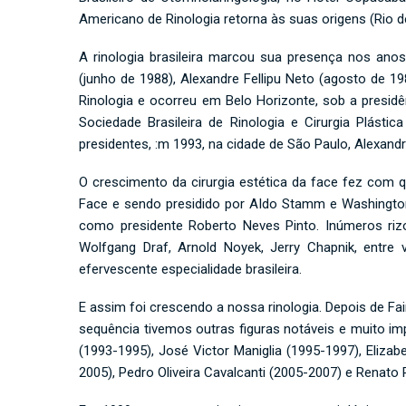
Americano de Rinologia retorna às suas origens (Rio de
A rinologia brasileira marcou sua presença nos ano
(junho de 1988), Alexandre Fellipu Neto (agosto de 1
Rinologia e ocorreu em Belo Horizonte, sob a presid
Sociedade Brasileira de Rinologia e Cirurgia Plást
presidentes, :m 1993, na cidade de São Paulo, Alexandr
O crescimento da cirurgia estética da face fez com q
Face e sendo presidido por AIdo Stamm e Washington 
como presidente Roberto Neves Pinto. Inúmeros rizolo
Wolfgang Draf, Arnold Noyek, Jerry Chapnik, entre
efervescente especialidade brasileira.
E assim foi crescendo a nossa rinologia. Depois de Fa
sequência tivemos outras figuras notáveis e muito imp
(1993-1995), José Victor Maniglia (1995-1997), Eliza
2005), Pedro Oliveira Cavalcanti (2005-2007) e Renato