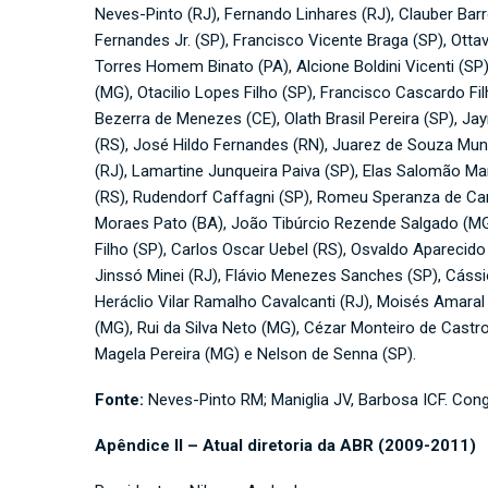
Neves-Pinto (RJ), Fernando Linhares (RJ), Clauber Bar
Fernandes Jr. (SP), Francisco Vicente Braga (SP), Ott
Torres Homem Binato (PA), Alcione Boldini Vicenti (SP
(MG), Otacilio Lopes Filho (SP), Francisco Cascardo Fi
Bezerra de Menezes (CE), Olath Brasil Pereira (SP), Ja
(RS), José Hildo Fernandes (RN), Juarez de Souza Muni
(RJ), Lamartine Junqueira Paiva (SP), Elas Salomão Ma
(RS), Rudendorf Caffagni (SP), Romeu Speranza de Carv
Moraes Pato (BA), João Tibúrcio Rezende Salgado (MG)
Filho (SP), Carlos Oscar Uebel (RS), Osvaldo Aparecido
Jinssó Minei (RJ), Flávio Menezes Sanches (SP), Cássi
Heráclio Vilar Ramalho Cavalcanti (RJ), Moisés Amaral
(MG), Rui da Silva Neto (MG), Cézar Monteiro de Castr
Magela Pereira (MG) e Nelson de Senna (SP).
Fonte:
Neves-Pinto RM; Maniglia JV, Barbosa ICF. Cong
Apêndice II – Atual diretoria da ABR (2009-2011)