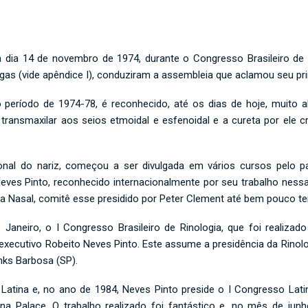
da dia 14 de novembro de 1974, durante o Congresso Brasileiro de
gas (vide apêndice I), conduziram a assembleia que aclamou seu prim
 período de 1974-78, é reconhecido, até os dias de hoje, muito 
transmaxilar aos seios etmoidal e esfenoidal e a cureta por ele c
ional do nariz, começou a ser divulgada em vários cursos pelo p
eves Pinto, reconhecido internacionalmente por seu trabalho nessa 
rea Nasal, comitê esse presidido por Peter Clement até bem pouco t
Janeiro, o I Congresso Brasileiro de Rinologia, que foi realizado
 executivo Robeito Neves Pinto. Este assume a presidência da Rinolo
nks Barbosa (SP).
 Latina e, no ano de 1984, Neves Pinto preside o I Congresso Lat
bana Palace. O trabalho realizado foi fantástico e, no mês de j