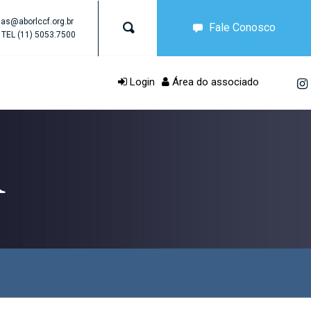
as@aborlccf.org.br
Fale Conosco
TEL
(11) 5053.7500
Login
Área do associado
R