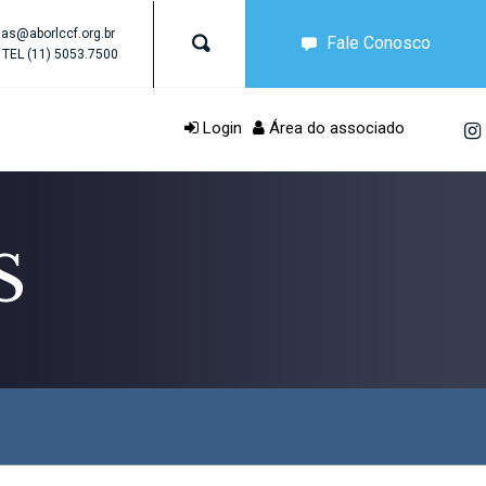
as@aborlccf.org.br
Fale Conosco
TEL
(11) 5053.7500
Login
Área do associado
S