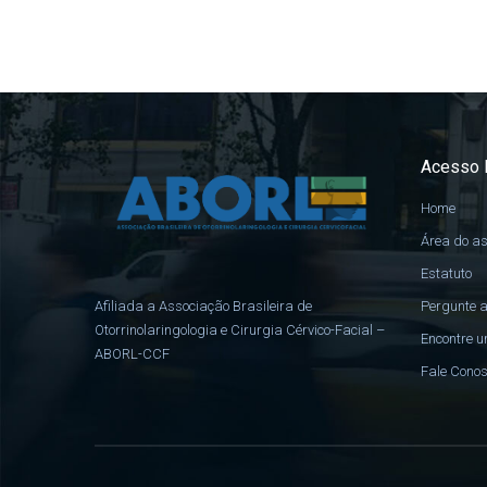
Acesso 
Home
Área do a
Estatuto
Pergunte a
Afiliada a Associação Brasileira de
Otorrinolaringologia e Cirurgia Cérvico-Facial –
Encontre u
ABORL-CCF
Fale Cono